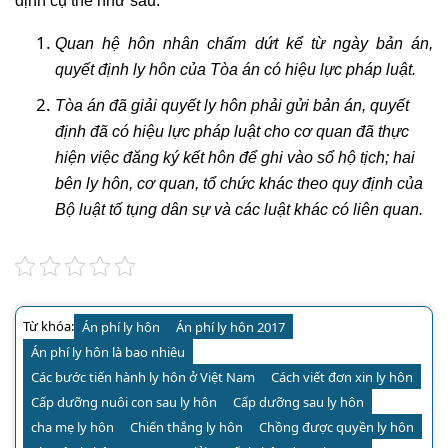
định cụ thể như sau:
Quan hệ hôn nhân chấm dứt kể từ ngày bản án,
quyết định ly hôn của Tòa án có hiệu lực pháp luật.
Tòa án đã giải quyết ly hôn phải gửi bản án, quyết
định đã có hiệu lực pháp luật cho cơ quan đã thực
hiện việc đăng ký kết hôn để ghi vào sổ hộ tịch; hai
bên ly hôn, cơ quan, tổ chức khác theo quy định của
Bộ luật tố tụng dân sự và các luật khác có liên quan.
Từ khóa:
Án phí ly hôn
Án phí ly hôn 2017
Án phí ly hôn là bao nhiêu
Các bước tiến hành ly hôn ở Việt Nam
Cách viết đơn xin ly hôn
Cấp dưỡng nuôi con sau ly hôn
Cấp dưỡng sau ly hôn
cha mẹ ly hôn
Chiến thắng ly hôn
Chồng được quyền ly hôn