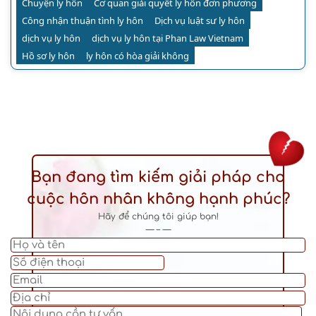
Chuyện ly hôn
Cơ quan giải quyết ly hôn đơn phương
Công nhận thuận tình ly hôn
Dịch vụ luật sư ly hôn
dịch vụ ly hôn
dịch vụ ly hôn tại Phan Law Vietnam
Hồ sơ ly hôn
ly hôn có hòa giải không
Bạn đang tìm kiếm giải pháp cho
cuộc hôn nhân không hạnh phúc?
Hãy để chúng tôi giúp bạn!
— – —