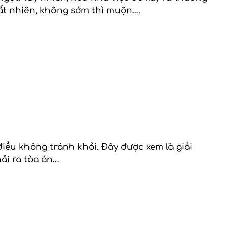
tất nhiên, không sớm thì muộn….
điều không tránh khỏi. Đây được xem là giải
ải ra tòa án…