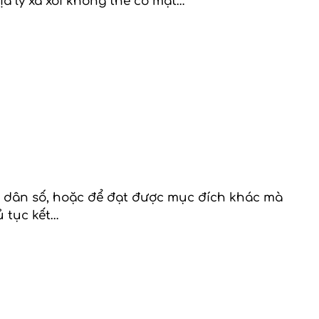
a lý xa xôi không thể có mặt…
 về dân số, hoặc để đạt được mục đích khác mà
 tục kết…