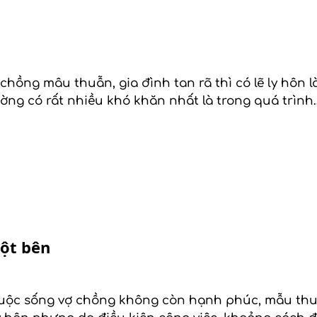
 chồng mâu thuẫn, gia đình tan rã thì có lẽ ly hôn 
hường có rất nhiều khó khăn nhất là trong quá trình
ột bên
ộc sống vợ chồng không còn hạnh phúc, mẫu thuẫ