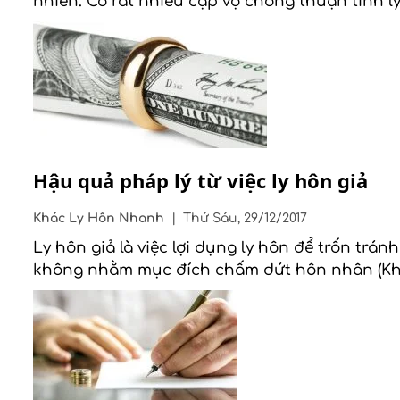
nhiên. Có rất nhiều cặp vợ chồng thuận tình l
Hậu quả pháp lý từ việc ly hôn giả
Khác
Ly Hôn Nhanh
|
Thứ Sáu, 29/12/2017
Ly hôn giả là việc lợi dụng ly hôn để trốn trá
không nhằm mục đích chấm dứt hôn nhân (Khoả