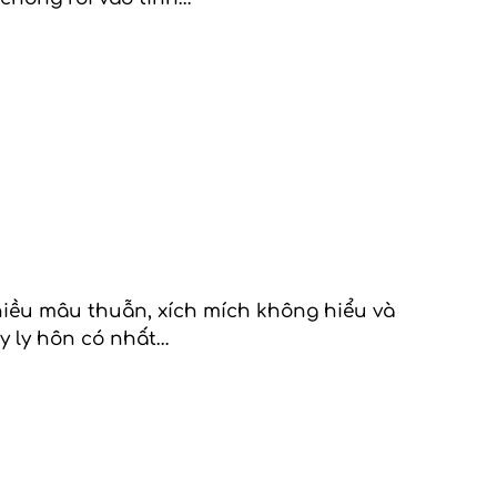
hiều mâu thuẫn, xích mích không hiểu và
ậy ly hôn có nhất…