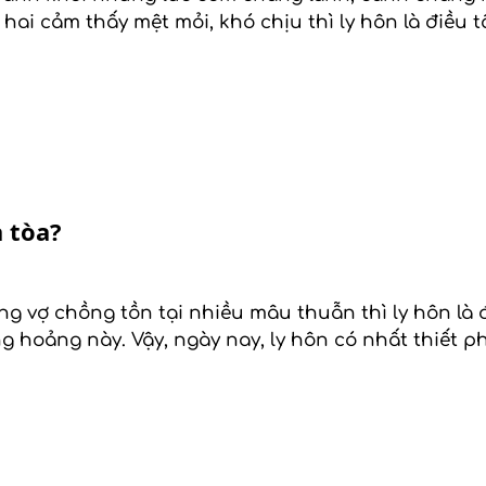
hai cảm thấy mệt mỏi, khó chịu thì ly hôn là điều 
a tòa?
ng vợ chồng tồn tại nhiều mâu thuẫn thì ly hôn là 
 hoảng này. Vậy, ngày nay, ly hôn có nhất thiết ph