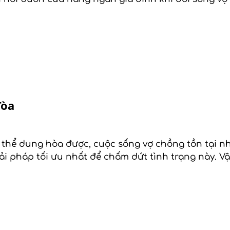
Tòa
 thể dung hòa được, cuộc sống vợ chồng tồn tại n
iải pháp tối ưu nhất để chấm dứt tình trạng này. V