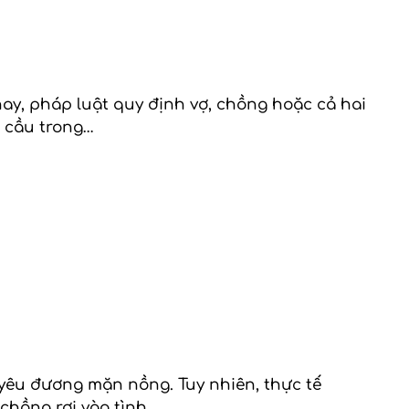
nay, pháp luật quy định vợ, chồng hoặc cả hai
u cầu trong…
 yêu đương mặn nồng. Tuy nhiên, thực tế
chồng rơi vào tình…