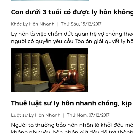
Con dưới 3 tuổi có được ly hôn khôn
Khác
Ly Hôn Nhanh
|
Thứ Sáu, 15/12/2017
Ly hôn là việc chấm dứt quan hệ vợ chồng theo
người có quyền yêu cầu Tòa án giải quyết ly h
Thuê luật sư ly hôn nhanh chóng, kịp
Luật sư
Ly Hôn Nhanh
|
Thứ Năm, 07/12/2017
Người ta thường bảo hôn nhân là khởi đầu mới 
không như vậy, hôn nhân giờ đây đã trở thành