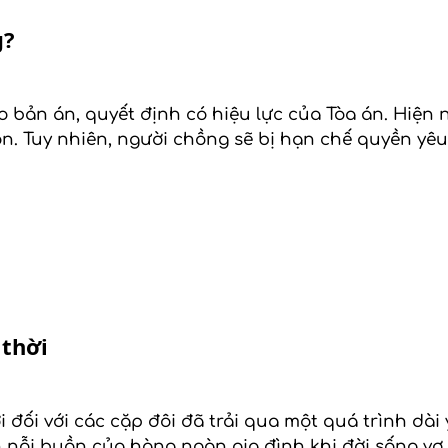
g?
 bản án, quyết định có hiệu lực của Tòa án. Hiện 
ôn. Tuy nhiên, người chồng sẽ bị hạn chế quyền yê
 thời
đối với các cặp đôi đã trải qua một quá trình dài
 nỗi buồn của hàng ngàn gia đình khi đời sống vợ 