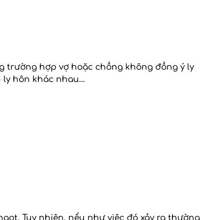
ng trường hợp vợ hoặc chồng không đồng ý ly
h ly hôn khác nhau…
ọt. Tuy nhiên, nếu như việc đó xảy ra thường