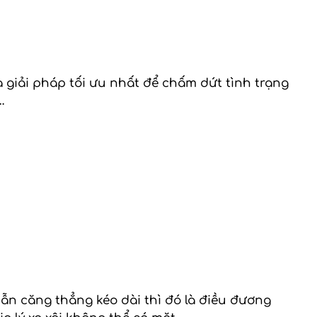
là giải pháp tối ưu nhất để chấm dứt tình trạng
…
n căng thẳng kéo dài thì đó là điều đương