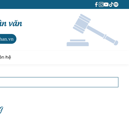
ân văn
han.vn
ên hệ
g