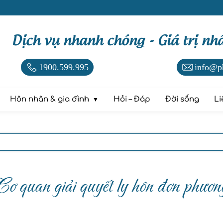
Dịch vụ nhanh chóng - Giá trị nh
1900.599.995
info@p
Hôn nhân & gia đình
Hỏi – Đáp
Đời sống
Li
Cơ quan giải quyết ly hôn đơn phươn