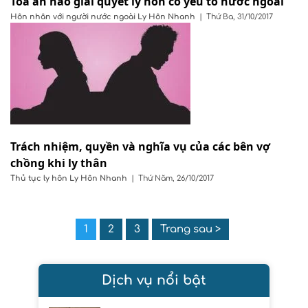
Tòa án nào giải quyết ly hôn có yếu tố nước ngoài
Hôn nhân với người nước ngoài
Ly Hôn Nhanh
|
Thứ Ba, 31/10/2017
Trách nhiệm, quyền và nghĩa vụ của các bên vợ
chồng khi ly thân
Thủ tục ly hôn
Ly Hôn Nhanh
|
Thứ Năm, 26/10/2017
1
2
3
Trang sau >
Dịch vụ nổi bật