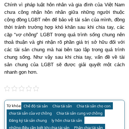
Chính vì pháp luật hôn nhân và gia đình của Việt Nam
chưa công nhận hôn nhân giữa những người thuộc
cộng đồng LGBT nên để bảo vệ tài sản của mình, đồng
thời tránh trường hợp khó khăn sau khi chia tay, các
cặp “
vợ chồng
” LGBT trong quá trình sống chung nên
thoả thuận và ghi nhận rõ phần giá trị sở hữu đối với
các tài sản chung mà hai bên tạo lập trong quá trình
chung sống. Như vậy sau khi chia tay, vấn đề về
tài
sản chung của LGBT
sẽ được giải quyết một cách
nhanh gọn hơn.
Từ khóa:
Chế độ tài sản
Chia tài sản
Chia tài sản cho con
chia tài sản của vợ chồng
Chia tài sản cung vợ chồng
Đăng ký tài sản chung
ly hôn chia tài sản
những điều cần biết khi chia tài sản
Phân chia tài sản