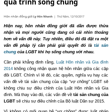
quá trình sống chung
Ly Hôn Nhanh
|
Thứ Năm, 12/10/2017
Hôn nhân đồng giới
Hiện nay, hôn nhân đồng giới đã dần được thừa
nhận và mọi người cũng đang có cái nhìn thoáng
hơn về vấn đề này. Tuy nhiên, điều đó đã đặt ra một
vấn đề pháp lý cần phải giải quyết đó là
tài sản
chung
của LGBT
khi họ sống chung với nhau.
Cần phải khẳng định rằng,
Luật Hôn nhân và Gia đình
2014
không công nhận quan hệ hôn nhân giữa các cặp
đôi LGBT. Chính vì lẽ đó, các quyền, nghĩa vụ hay các
vấn đề về tài sản chung của cặp
“vợ chồng”
LGBT sẽ
không chịu sự điều chỉnh của Luật Hôn nhân và Gia
đình. Mà thay vào đó, các vấn đề về
tài sản chung của
LGBT
sẽ chịu sự điều chỉnh của Bộ luật Dân sự 2015.
Vì không có mối quan hệ “
vợ chồng”
được luật pháp