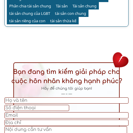
Phân chia tài sản chung
Tài sản
Tài sản chung
tài sản chung của LGBT
tài sản con chung
tài sản riêng của con
tài sản thừa kế
Bạn đang tìm kiếm giải pháp cho
cuộc hôn nhân không hạnh phúc?
Hãy để chúng tôi giúp bạn!
— – —