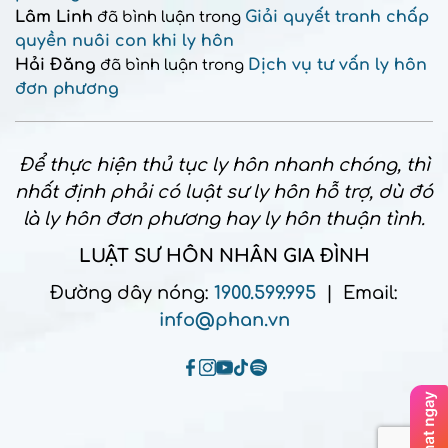
Lâm Linh
Giải quyết tranh chấp
đã bình luận trong
quyền nuôi con khi ly hôn
Hải Đăng
Dịch vụ tư vấn ly hôn
đã bình luận trong
đơn phương
Để thực hiện thủ tục ly hôn nhanh chóng, thì
nhất định phải có luật sư ly hôn hỗ trợ, dù đó
là ly hôn đơn phương hay ly hôn thuận tình.
LUẬT SƯ HÔN NHÂN GIA ĐÌNH
Đường dây nóng:
1900.599.995
| Email:
info@phan.vn