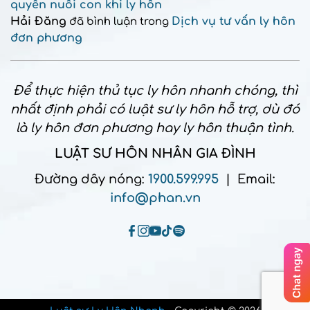
quyền nuôi con khi ly hôn
Hải Đăng
Dịch vụ tư vấn ly hôn
đã bình luận trong
đơn phương
Để thực hiện thủ tục ly hôn nhanh chóng, thì
nhất định phải có luật sư ly hôn hỗ trợ, dù đó
là ly hôn đơn phương hay ly hôn thuận tình.
LUẬT SƯ HÔN NHÂN GIA ĐÌNH
Đường dây nóng:
1900.599.995
| Email:
info@phan.vn