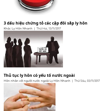
3 dấu hiệu chứng tỏ các cặp đôi sắp ly hôn
Khác
Ly Hôn Nhanh
|
Thứ Hai, 13/11/2017
Thủ tục ly hôn có yếu tố nước ngoài
Hôn nhân với người nước ngoài
Ly Hôn Nhanh
|
Thứ Sáu, 03/11/2017