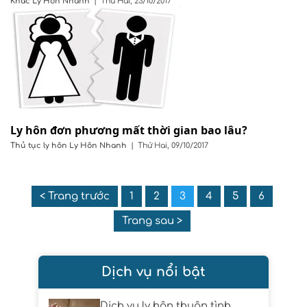
Khác
Ly Hôn Nhanh
|
Thứ Hai, 23/10/2017
Ly hôn đơn phương mất thời gian bao lâu?
Thủ tục ly hôn
Ly Hôn Nhanh
|
Thứ Hai, 09/10/2017
< Trang trước
1
2
3
4
5
6
Trang sau >
Dịch vụ nổi bật
Dịch vụ ly hôn thuận tình