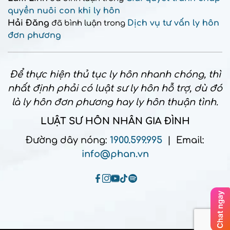
quyền nuôi con khi ly hôn
Hải Đăng
Dịch vụ tư vấn ly hôn
đã bình luận trong
đơn phương
Để thực hiện thủ tục ly hôn nhanh chóng, thì
nhất định phải có luật sư ly hôn hỗ trợ, dù đó
là ly hôn đơn phương hay ly hôn thuận tình.
LUẬT SƯ HÔN NHÂN GIA ĐÌNH
Đường dây nóng:
1900.599.995
| Email:
info@phan.vn