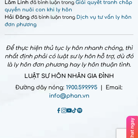
Lâm Linh
Giải quyết tranh chấp
đã bình luận trong
quyền nuôi con khi ly hôn
Hải Đăng
Dịch vụ tư vấn ly hôn
đã bình luận trong
đơn phương
Để thực hiện thủ tục ly hôn nhanh chóng, thì
nhất định phải có luật sư ly hôn hỗ trợ, dù đó
là ly hôn đơn phương hay ly hôn thuận tình.
LUẬT SƯ HÔN NHÂN GIA ĐÌNH
Đường dây nóng:
1900.599.995
| Email:
info@phan.vn