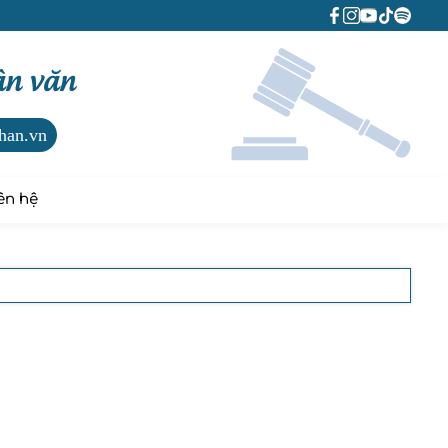
ân văn
han.vn
ên hệ