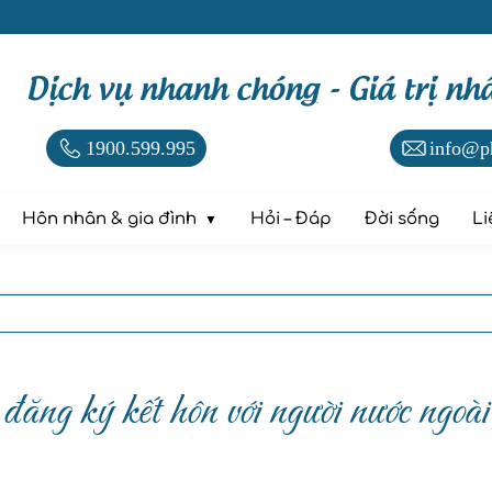
Dịch vụ nhanh chóng - Giá trị nh
1900.599.995
info@p
Hôn nhân & gia đình
Hỏi – Đáp
Đời sống
Li
đăng ký kết hôn với người nước ngoài