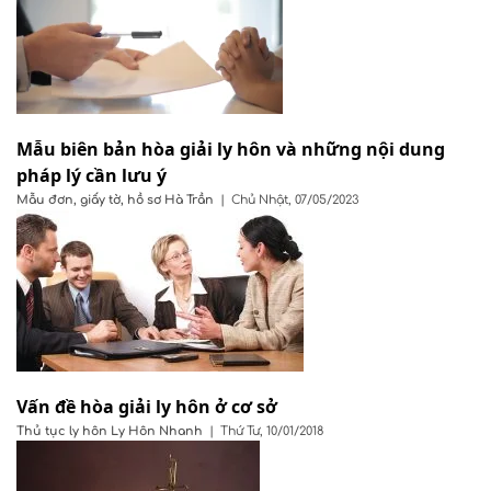
Mẫu biên bản hòa giải ly hôn và những nội dung
pháp lý cần lưu ý
Mẫu đơn, giấy tờ, hồ sơ
Hà Trần
|
Chủ Nhật, 07/05/2023
Vấn đề hòa giải ly hôn ở cơ sở
Thủ tục ly hôn
Ly Hôn Nhanh
|
Thứ Tư, 10/01/2018