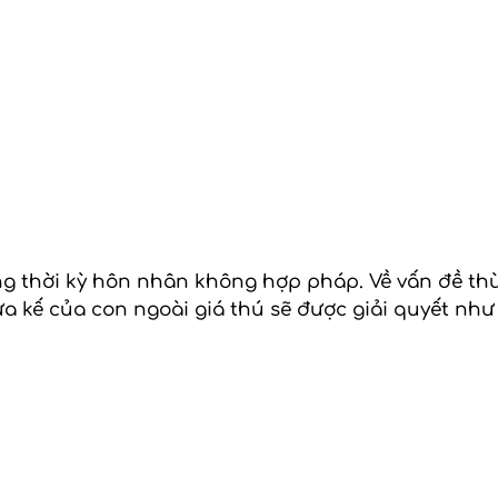
ong thời kỳ hôn nhân không hợp pháp. Về vấn đề th
hừa kế của con ngoài giá thú sẽ được giải quyết nh