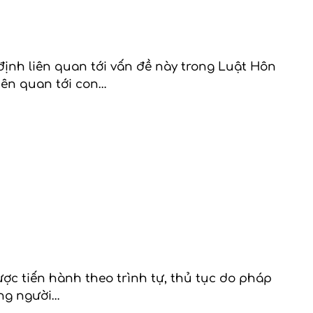
ịnh liên quan tới vấn đề này trong Luật Hôn
iên quan tới con…
ược tiến hành theo trình tự, thủ tục do pháp
ững người…