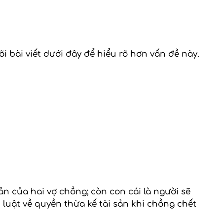
 bài viết dưới đây để hiểu rõ hơn vấn đề này.
sản của hai vợ chồng; còn con cái là người sẽ
 luật về quyền thừa kế tài sản khi chồng chết