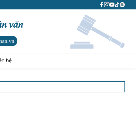
ân văn
han.vn
ên hệ