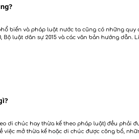
ông?
phổ biến và pháp luật nước ta cũng có những quy đ
0, Bộ luật dân sự 2015 và các văn bản hướng dẫn. L
gì?
heo di chúc hay thừa kế theo pháp luật) đều phải đ
 về việc mở thừa kế hoặc di chúc được công bố, nh